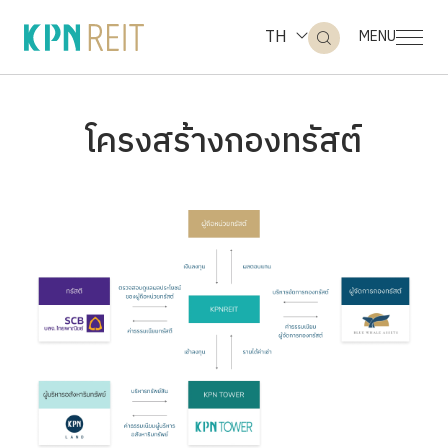
TH
MENU
โครงสร้างกองทรัสต์
ค้นหาในเว็บไซต์
Web Design by